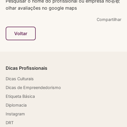
Pesquisar o nome do profissional ou empresa no谷歌
olhar avaliações no google maps
Compartilhar
Voltar
Dicas Profissionais
Dicas Culturais
Dicas de Empreendedorismo
Etiqueta Básica
Diplomacia
Instagram
DRT